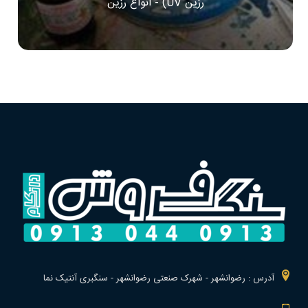
رزین UV) - انواع رزین
آدرس : رضوانشهر - شهرک صنعتی رضوانشهر - سنگبری آنتیک نما