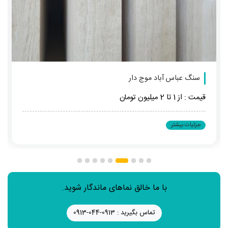
سنگ عباس آباد موج دار
قیمت : از 1 تا 2 میلیون تومان
جزئیات بیشتر
با ما خالق نماهای ماندگار شوید.
تماس بگیرید : 0913-044-0913